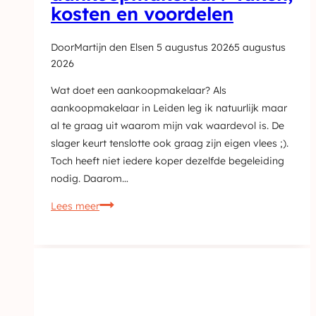
kosten en voordelen
Door
Martijn den Elsen
5 augustus 2026
5 augustus
2026
Wat doet een aankoopmakelaar? Als
aankoopmakelaar in Leiden leg ik natuurlijk maar
al te graag uit waarom mijn vak waardevol is. De
slager keurt tenslotte ook graag zijn eigen vlees ;).
Toch heeft niet iedere koper dezelfde begeleiding
nodig. Daarom…
Wat
Lees meer
doet
een
aankoopmakelaar?
Taken,
kosten
en