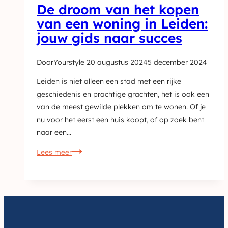
De droom van het kopen
van een woning in Leiden:
jouw gids naar succes
Door
Yourstyle
20 augustus 2024
5 december 2024
Leiden is niet alleen een stad met een rijke
geschiedenis en prachtige grachten, het is ook een
van de meest gewilde plekken om te wonen. Of je
nu voor het eerst een huis koopt, of op zoek bent
naar een…
De
Lees meer
droom
van
het
kopen
van
een