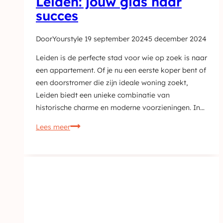
Leiden: jouw gids naar
succes
Door
Yourstyle
19 september 2024
5 december 2024
Leiden is de perfecte stad voor wie op zoek is naar
een appartement. Of je nu een eerste koper bent of
een doorstromer die zijn ideale woning zoekt,
Leiden biedt een unieke combinatie van
historische charme en moderne voorzieningen. In…
De
Lees meer
droom
van
het
kopen
van
een
appartement