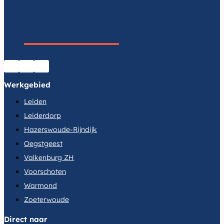
woning
in
Leiden:
jouw
gids
naar
Werkgebied
succes
Leiden
Leiderdorp
Hazerswoude-Rijndijk
Oegstgeest
Valkenburg ZH
Voorschoten
Warmond
Zoeterwoude
Direct naar