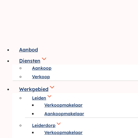
Doorgaan
naar
inhoud
Aanbod
Diensten
Aankoop
Verkoop
Werkgebied
Leiden
Verkoopmakelaar
Aankoopmakelaar
Leiderdorp
Verkoopmakelaar