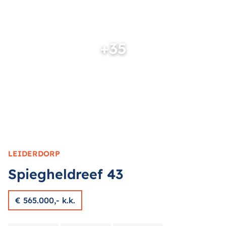
+35
LEIDERDORP
Spiegheldreef
43
€ 565.000,- k.k.