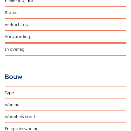
€ 565.000,- k.k.
Status
Verkocht o.v.
Aanvaarding
In overleg
Bouw
Type
Woning
Woonhuis soort
Eengezinswoning