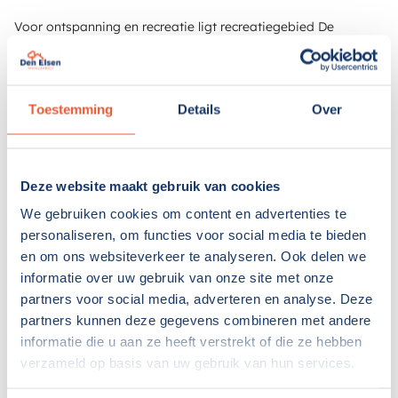
Voor ontspanning en recreatie ligt recreatiegebied De
Bloemerd op korte afstand. Hier kun je heerlijk wandelen,
fietsen, sporten of genieten van het vele groen.
Daarnaast zijn de uitvalswegen richting Leiden, Den Haag,
Toestemming
Details
Over
Amsterdam en Schiphol uitstekend bereikbaar. Ook het
historische centrum van Leiden ligt op slechts enkele minuten
fietsen. Zo combineer je de rust van Leiderdorp met de
Deze website maakt gebruik van cookies
levendigheid van de stad.
We gebruiken cookies om content en advertenties te
Bijzonderheden:
personaliseren, om functies voor social media te bieden
• Gebruikersoppervlakte wonen: circa 152 m²;
en om ons websiteverkeer te analyseren. Ook delen we
• Externe bergruimte: circa 7 m²;
informatie over uw gebruik van onze site met onze
• Perceeloppervlakte: 159 m²;
partners voor social media, adverteren en analyse. Deze
• Vier slaapkamers;
partners kunnen deze gegevens combineren met andere
• Royale tweede verdieping met volop
informatie die u aan ze heeft verstrekt of die ze hebben
uitbreidingsmogelijkheden;
verzameld op basis van uw gebruik van hun services.
• Mogelijkheid tot het realiseren van één of twee extra