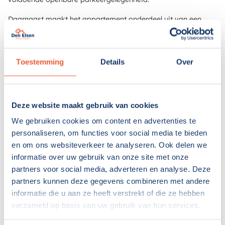
Daarnaast maakt het appartement onderdeel uit van een
actieve Vereniging van Eigenaren. De VvE draagt zorg voor
het beheer en onderhoud van de gemeenschappelijke ruimtes
en voorzieningen binnen het complex. De maandelijkse
Toestemming
Details
Over
bijdrage bedraagt € 341,-, waarvan circa € 85,- bestaat uit
een voorschot voor de stookkosten.
Omgeving
Deze website maakt gebruik van cookies
Het appartement is gelegen in een groene en ruim opgezette
We gebruiken cookies om content en advertenties te
woonomgeving in Leiderdorp. De wijk kenmerkt zich door de
personaliseren, om functies voor social media te bieden
aanwezigheid van veel openbaar groen, brede woonstraten,
en om ons websiteverkeer te analyseren. Ook delen we
speelvoorzieningen en wandelpaden. Rondom het
informatie over uw gebruik van onze site met onze
appartementencomplex bevinden zich grasvelden en
partners voor social media, adverteren en analyse. Deze
volwassen bomen, waardoor je dagelijks geniet van een
partners kunnen deze gegevens combineren met andere
prettige en rustige woonomgeving.
informatie die u aan ze heeft verstrekt of die ze hebben
verzameld op basis van uw gebruik van hun services.
Voor de dagelijkse boodschappen zijn diverse voorzieningen
binnen handbereik. Op korte afstand bevindt zich