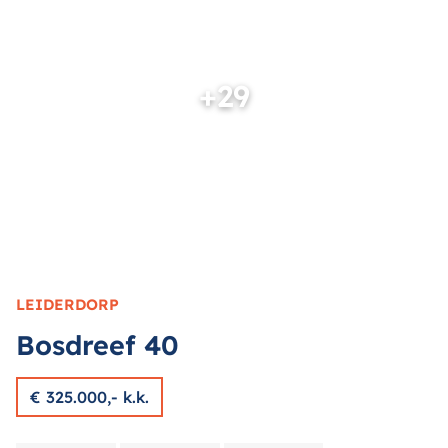
+29
LEIDERDORP
Bosdreef
40
€ 325.000,- k.k.