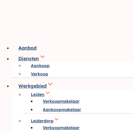
Doorgaan
naar
inhoud
Aanbod
Diensten
Aankoop
Verkoop
Werkgebied
Leiden
Verkoopmakelaar
Aankoopmakelaar
Leiderdorp
Verkoopmakelaar