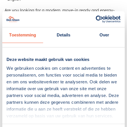
Are you looking for a modern, move-in ready and energy-
efficient family home with four bedrooms, a sunny garden
and a great location in Leiden? Then this end-of-terrace
house on Nesciokade is definitely worth a visit.
Toestemming
Details
Over
Built in 2015, this property is fully insulated, equipped with
solar panels and has an energy label A. This not only ensures
comfortable living, but also lower energy costs and future-
Deze website maakt gebruik van cookies
proofing — a major advantage in today’s market.
We gebruiken cookies om content en advertenties te
The house is very well maintained, allowing you to move in
personaliseren, om functies voor social media te bieden
en om ons websiteverkeer te analyseren. Ook delen we
immediately without any renovations.
informatie over uw gebruik van onze site met onze
The property is located in the popular Bos- en
partners voor social media, adverteren en analyse. Deze
Gasthuisdistrict: a small-scale, family-friendly neighborhood
partners kunnen deze gegevens combineren met andere
within short distance of Leiden’s historic city center. Here you
informatie die u aan ze heeft verstrekt of die ze hebben
enjoy peaceful living with all amenities within easy reach.
verzameld op basis van uw gebruik van hun services.
Shops, schools, sports facilities and main roads are nearby,