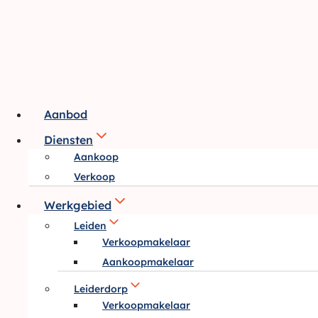
Doorgaan
naar
inhoud
Aanbod
Diensten
Aankoop
Verkoop
Werkgebied
Leiden
Verkoopmakelaar
Aankoopmakelaar
Leiderdorp
Verkoopmakelaar