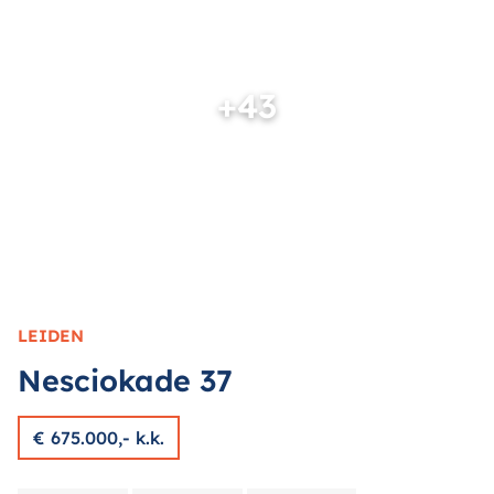
+43
LEIDEN
Nesciokade
37
€ 675.000,- k.k.